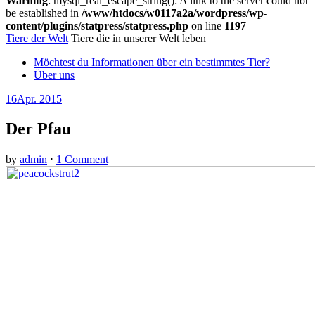
Warning
: mysql_real_escape_string(): A link to the server could not
be established in
/www/htdocs/w0117a2a/wordpress/wp-
content/plugins/statpress/statpress.php
on line
1197
Tiere der Welt
Tiere die in unserer Welt leben
Möchtest du Informationen über ein bestimmtes Tier?
Über uns
16
Apr. 2015
Der Pfau
by
admin
⋅
1 Comment