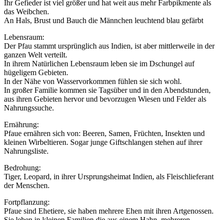
Ihr Gefieder ist viel größer und hat weit aus mehr Farbpikmente als
das Weibchen.
An Hals, Brust und Bauch die Männchen leuchtend blau gefärbt
Lebensraum:
Der Pfau stammt ursprünglich aus Indien, ist aber mittlerweile in der
ganzen Welt verteilt.
In ihrem Natürlichen Lebensraum leben sie im Dschungel auf
hügeligem Gebieten.
In der Nähe von Wasservorkommen fühlen sie sich wohl.
In großer Familie kommen sie Tagsüber und in den Abendstunden,
aus ihren Gebieten hervor und bevorzugen Wiesen und Felder als
Nahrungssuche.
Ernährung:
Pfaue ernähren sich von: Beeren, Samen, Früchten, Insekten und
kleinen Wirbeltieren. Sogar junge Giftschlangen stehen auf ihrer
Nahrungsliste.
Bedrohung:
Tiger, Leopard, in ihrer Ursprungsheimat Indien, als Fleischlieferant
der Menschen.
Fortpflanzung:
Pfaue sind Ehetiere, sie haben mehrere Ehen mit ihren Artgenossen.
Sie leben in kleinen Familien die aus einem Hahn, mehreren